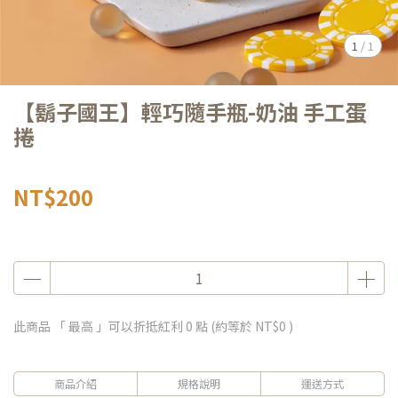
1
/
1
【鬍子國王】輕巧隨手瓶-奶油 手工蛋
捲
NT$200
此商品 「 最高 」可以折抵紅利
0
點 (約等於
NT$0
)
商品介紹
規格說明
運送方式