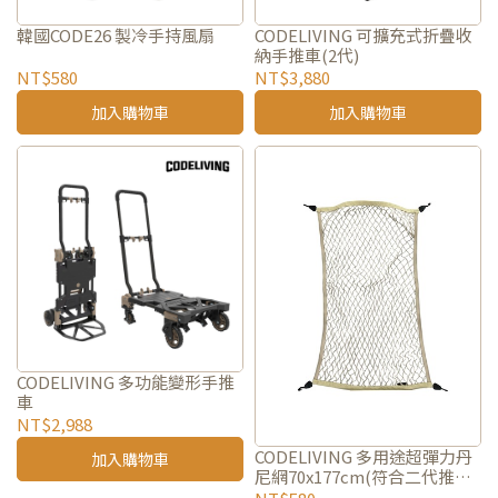
韓國CODE26 製冷手持風扇
CODELIVING 可擴充式折疊收
納手推車(2代)
NT$580
NT$3,880
加入購物車
加入購物車
CODELIVING 多功能變形手推
車
NT$2,988
CODELIVING 多用途超彈力丹
加入購物車
尼網70x177cm(符合二代推車
設計)